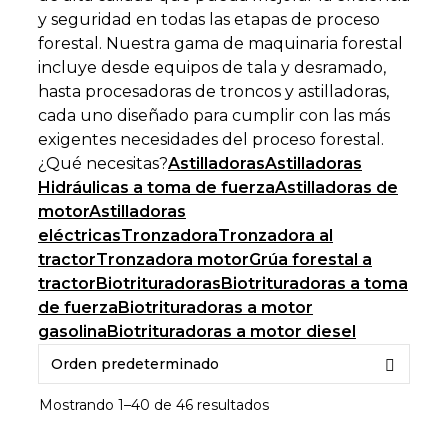
y seguridad en todas las etapas de proceso
forestal. Nuestra gama de maquinaria forestal
incluye desde equipos de tala y desramado,
hasta procesadoras de troncos y astilladoras,
cada uno diseñado para cumplir con las más
exigentes necesidades del proceso forestal.
¿Qué necesitas?
Astilladoras
Astilladoras
Hidráulicas a toma de fuerza
Astilladoras de
motor
Astilladoras
eléctricas
Tronzadora
Tronzadora al
tractor
Tronzadora motor
Grúa forestal a
tractor
Biotrituradoras
Biotrituradoras a toma
de fuerza
Biotrituradoras a motor
gasolina
Biotrituradoras a motor diesel
Mostrando 1–40 de 46 resultados