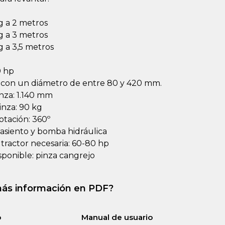
g a 2 metros
g a 3 metros
 a 3,5 metros
0 hp
 con un diámetro de entre 80 y 420 mm.
nza: 1.140 mm
inza: 90 kg
otación: 360º
asiento y bomba hidráulica
tractor necesaria: 60-80 hp
sponible: pinza cangrejo
ás información en PDF?
o
Manual de usuario