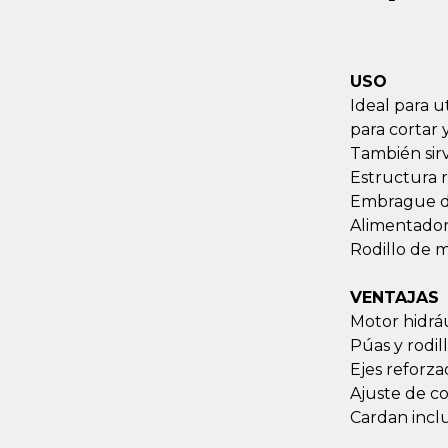
USO
Ideal para u
para cortar 
También sirv
Estructura r
Embrague de
Alimentador 
Rodillo de m
VENTAJAS
Motor hidráu
Púas y rodil
Ejes reforza
Ajuste de co
Cardan inclu