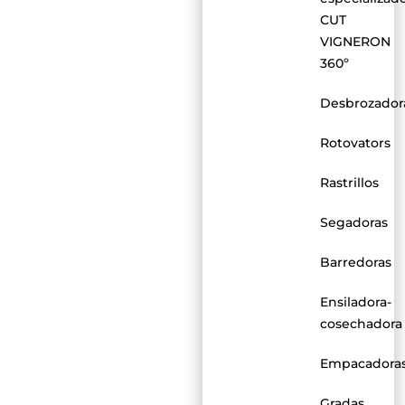
CUT
VIGNERON
360º
Desbrozador
Rotovators
Rastrillos
Segadoras
Barredoras
Ensiladora-
cosechadora
Empacadora
Gradas