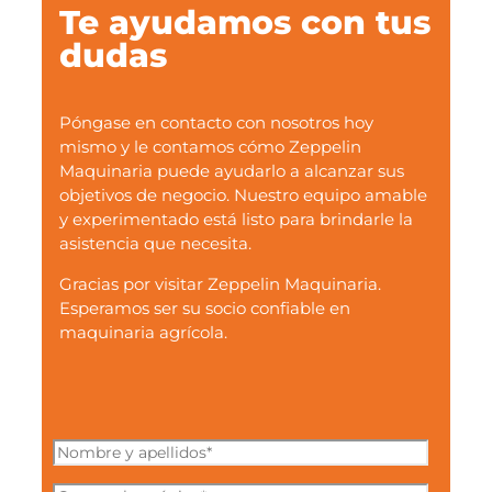
Te ayudamos con tus
dudas
Póngase en contacto con nosotros hoy
mismo y le contamos cómo Zeppelin
Maquinaria puede ayudarlo a alcanzar sus
objetivos de negocio. Nuestro equipo amable
y experimentado está listo para brindarle la
asistencia que necesita.
Gracias por visitar Zeppelin Maquinaria.
Esperamos ser su socio confiable en
maquinaria agrícola.