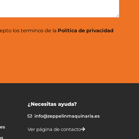
cepto los terminos de la
Política de privacidad
¿Necesitas ayuda?
info@zeppelinmaquinaria.es
nes
Ver página de contacto
os