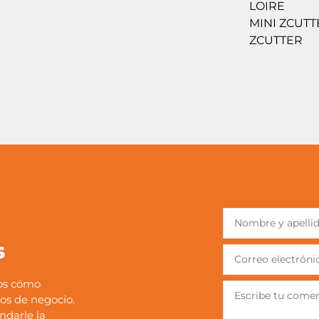
LOIRE
MINI ZCUTT
ZCUTTER
s
mos cómo
os de negocio.
ndarle la