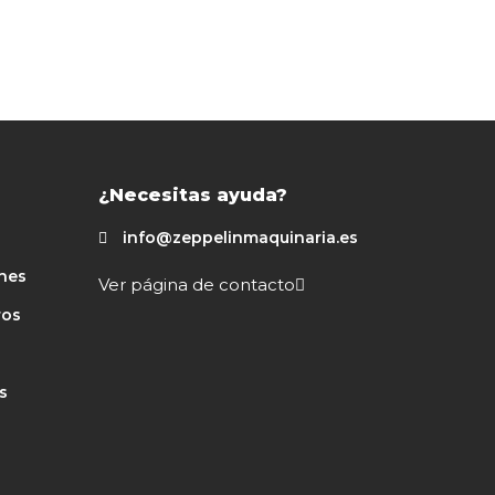
¿Necesitas ayuda?
info@zeppelinmaquinaria.es
nes
Ver página de contacto
ros
s