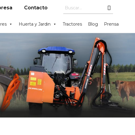
resa
Contacto
res
Huerta y Jardin
Tractores
Blog
Prensa