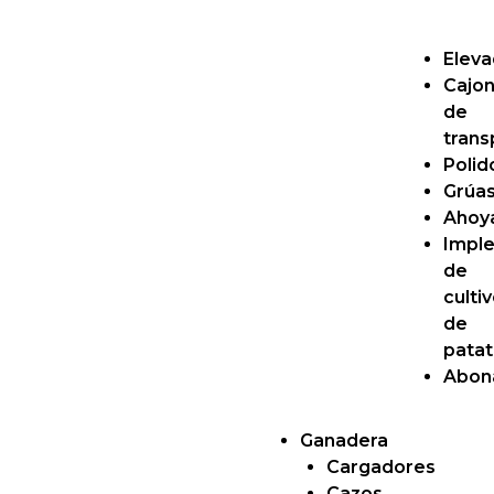
Elev
Cajo
de
trans
Polid
Grúa
Ahoy
Impl
de
culti
de
patat
Abon
Ganadera
Cargadores
Cazos