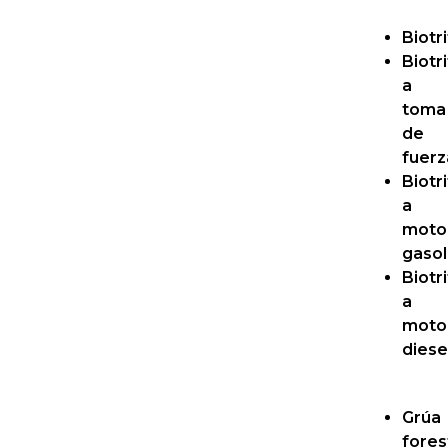
Biotr
Biotr
a
toma
de
fuerz
Biotr
a
moto
gasol
Biotr
a
moto
diese
Grúa
fores