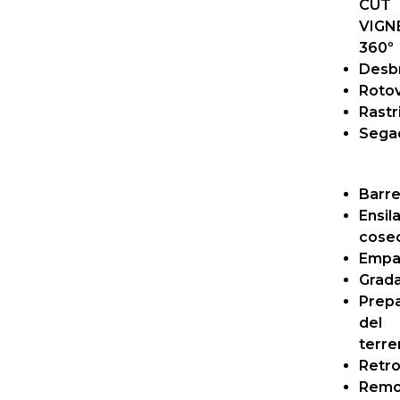
CUT
VIGN
360º
Desb
Roto
Rastri
Sega
Barr
Ensil
cose
Empa
Grad
Prepa
del
terre
Retr
Remo