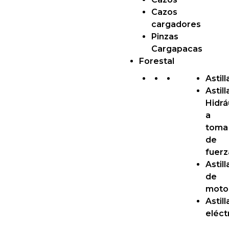
Cazos
cargadores
Pinzas
Cargapacas
Forestal
Astil
Astil
Hidrá
a
toma
de
fuerz
Astil
de
moto
Astil
eléct