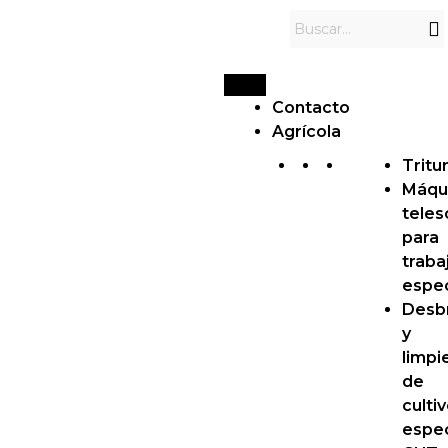
Contacto
Agrícola
Tritu
Máqu
teles
para
traba
espec
Desb
y
limpi
de
culti
espec