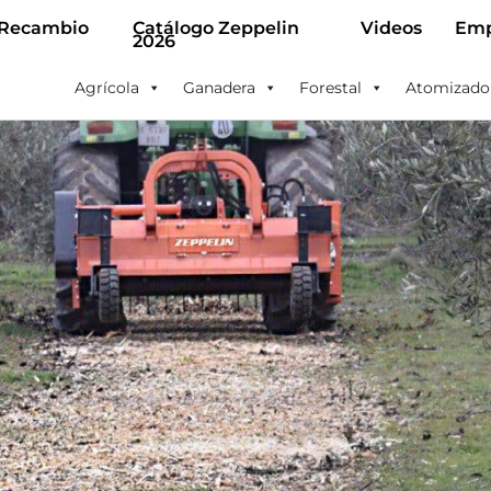
 Recambio
Catálogo Zeppelin
Videos
Emp
2026
Agrícola
Ganadera
Forestal
Atomizado