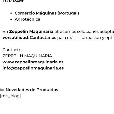
TOP RAM
:
Comércio Máquinas (Portugal)
Agrotécnica
En
Zeppelin Maquinaria
ofrecemos soluciones adaptad
versatilidad
.
Contáctanos
para más información y opti
Contacto:
ZEPPELIN MAQUINARIA
www.zeppelinmaquinaria.es
info@zeppelinmaquinaria.es
Novedades de Productos
[rrss_blog]