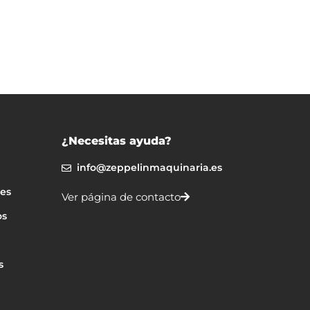
¿Necesitas ayuda?
info@zeppelinmaquinaria.es
nes
Ver página de contacto
os
s