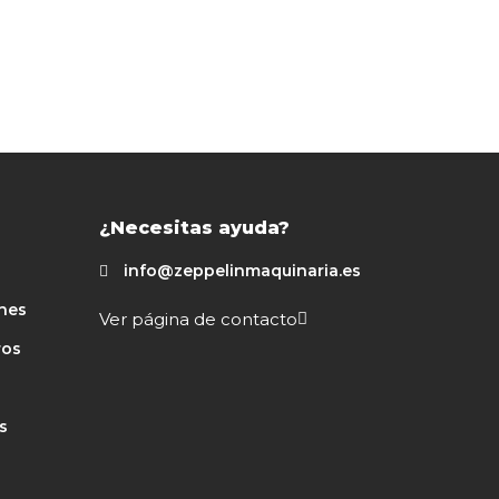
¿Necesitas ayuda?
info@zeppelinmaquinaria.es
nes
Ver página de contacto
ros
s