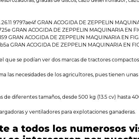
desbrozadoras, gradas de discos, cazo desenrollador, cazo d
l que se podían ver dos marcas de tractores compactos 
ma las necesidades de los agricultores, pues tienen unas a
de diferentes tamaños, desde 500 kg (13.5 cv) hasta 400
cargadoras y ventiladores para explotaciones ganaderas.
a todos los numerosos vis