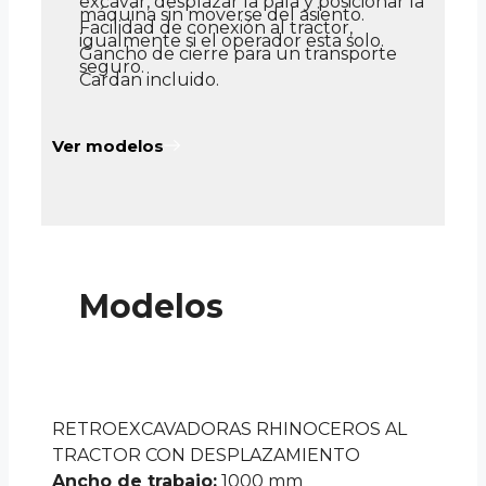
excavar, desplazar la pala y posicionar la
máquina sin moverse del asiento.
Facilidad de conexión al tractor,
igualmente si el operador esta solo.
Gancho de cierre para un transporte
seguro.
Cardan incluido.
Ver modelos
Modelos
RETROEXCAVADORAS RHINOCEROS AL
TRACTOR CON DESPLAZAMIENTO
Ancho de trabajo:
1000 mm