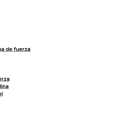
ma de fuerza
erza
lina
el