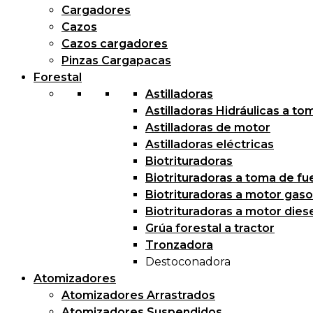
Cargadores
Cazos
Cazos cargadores
Pinzas Cargapacas
Forestal
Astilladoras
Astilladoras Hidráulicas a to
Astilladoras de motor
Astilladoras eléctricas
Biotrituradoras
Biotrituradoras a toma de fu
Biotrituradoras a motor gaso
Biotrituradoras a motor dies
Grúa forestal a tractor
Tronzadora
Destoconadora
Atomizadores
Atomizadores Arrastrados
Atomizadores Suspendidos