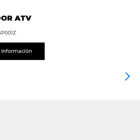
DOR ATV
ESP001Z
 información