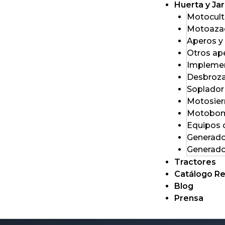
Huerta y Jar
Motocult
Motoaza
Aperos y
Otros ap
Impleme
Desbroza
Soplador 
Motosier
Motobo
Equipos 
Generado
Generad
Tractores
Catálogo Re
Blog
Prensa