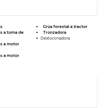
as
Grúa forestal a tractor
as a toma de
Tronzadora
Destoconadora
as a motor
as a motor