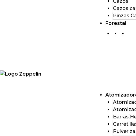
Cazos
Cazos ca
Pinzas C
Forestal
Atomizador
Atomizad
Atomizad
Barras He
Carretill
Pulveriz