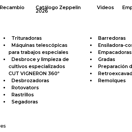
 Recambio
Catálogo Zeppelin
Videos
Emp
2026
Trituradoras
Barredoras
Máquinas telescópicas
Ensiladora-c
para trabajos especiales
Empacadoras
Desbroce y limpieza de
Gradas
cultivos especializados
Preparación d
CUT VIGNERON 360º
Retroexcavad
Desbrozadoras
Remolques
Rotovators
Rastrillos
Segadoras
res