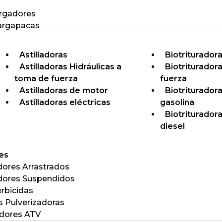
rgadores
argapacas
Astilladoras
Biotriturador
Astilladoras Hidráulicas a
Biotriturador
toma de fuerza
fuerza
Astilladoras de motor
Biotriturador
Astilladoras eléctricas
gasolina
Biotriturador
diesel
es
ores Arrastrados
ores Suspendidos
rbicidas
as Pulverizadoras
adores ATV