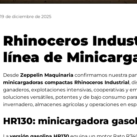
19 de diciembre de 2025
Rhinoceros Indust
línea de Minicarg
Desde
Zeppelin Maquinaria
confirmamos nuestra par
minicargadoras compactas Rhinoceros Industrial
, d
ganaderos, explotaciones intensivas, cooperativas y e
soluciones versátiles, potentes y de bajo consumo para 
invernadero, almacenes agrícolas y operaciones en esp
HR130: minicargadora gasol
La
versión gasolina HR130
equipa un motor Rato R740D