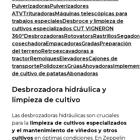
Pulverizadoras
Pulverizadores
ATV
Trituradoras
Máquinas telescópicas para
trabajos especiales
Desbroce y limpieza de
cultivos especializados CUT VIGNERON
360º
Desbrozadoras
Rotovators
Rastrillos
Segador
cosechadora
Empacadoras
Gradas
Preparación
del terreno
Retroexcavadoras a
tractor
Remolques
Elevadores
Cajones de
transporte
Polidozers
Grúas
Ahoyadoras
Implemen
de cultivo de patatas
Abonadoras
Desbrozadora hidráulica y
limpieza de cultivo
Las desbrozadoras hidráulicas son cruciales
para la
limpieza de cultivos especializados
y el mantenimiento de viñedos y otros
cultivos
en óptimas condiciones. En Zeppelin